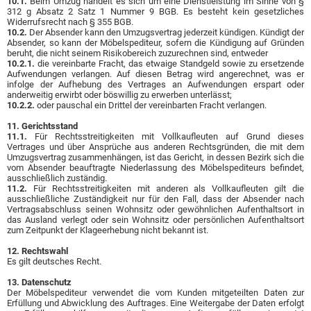
10.1.
Beim Umzug handelt es sich um eine Dienstleistung im Sinne von §
312 g Absatz 2 Satz 1 Nummer 9 BGB. Es besteht kein gesetzliches
Widerrufsrecht nach § 355 BGB.
10.2.
Der Absender kann den Umzugsvertrag jederzeit kündigen. Kündigt der
Absender, so kann der Möbelspediteur, sofern die Kündigung auf Gründen
beruht, die nicht seinem Risikobereich zuzurechnen sind, entweder
10.2.1.
die vereinbarte Fracht, das etwaige Standgeld sowie zu ersetzende
Aufwendungen verlangen. Auf diesen Betrag wird angerechnet, was er
infolge der Aufhebung des Vertrages an Aufwendungen erspart oder
anderweitig erwirbt oder böswillig zu erwerben unterlässt;
10.2.2.
oder pauschal ein Drittel der vereinbarten Fracht verlangen.
11. Gerichtsstand
11.1.
Für Rechtsstreitigkeiten mit Vollkaufleuten auf Grund dieses
Vertrages und über Ansprüche aus anderen Rechtsgründen, die mit dem
Umzugsvertrag zusammenhängen, ist das Gericht, in dessen Bezirk sich die
vom Absender beauftragte Niederlassung des Möbelspediteurs befindet,
ausschließlich zuständig.
11.2.
Für Rechtsstreitigkeiten mit anderen als Vollkaufleuten gilt die
ausschließliche Zuständigkeit nur für den Fall, dass der Absender nach
Vertragsabschluss seinen Wohnsitz oder gewöhnlichen Aufenthaltsort in
das Ausland verlegt oder sein Wohnsitz oder persönlichen Aufenthaltsort
zum Zeitpunkt der Klageerhebung nicht bekannt ist.
12. Rechtswahl
Es gilt deutsches Recht.
13. Datenschutz
Der Möbelspediteur verwendet die vom Kunden mitgeteilten Daten zur
Erfüllung und Abwicklung des Auftrages. Eine Weitergabe der Daten erfolgt