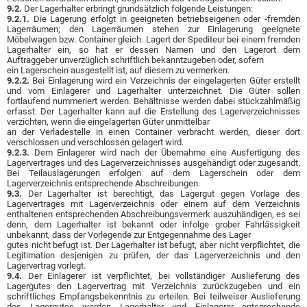
9.2.
Der Lagerhalter erbringt grundsätzlich folgende Leistungen:
9.2.1.
Die Lagerung erfolgt in geeigneten betriebseigenen oder -fremden
Lagerräumen; den Lagerräumen stehen zur Einlagerung geeignete
Möbelwagen bzw. Container gleich. Lagert der Spediteur bei einem fremden
Lagerhalter ein, so hat er dessen Namen und den Lagerort dem
Auftraggeber unverzüglich schriftlich bekanntzugeben oder, sofern
ein Lagerschein ausgestellt ist, auf diesem zu vermerken.
9.2.2.
Bei Einlagerung wird ein Verzeichnis der eingelagerten Güter erstellt
und vom Einlagerer und Lagerhalter unterzeichnet. Die Güter sollen
fortlaufend nummeriert werden. Behältnisse werden dabei stückzahlmäßig
erfasst. Der Lagerhalter kann auf die Erstellung des Lagerverzeichnisses
verzichten, wenn die eingelagerten Güter unmittelbar
an der Verladestelle in einen Container verbracht werden, dieser dort
verschlossen und verschlossen gelagert wird.
9.2.3.
Dem Einlagerer wird nach der Übernahme eine Ausfertigung des
Lagervertrages und des Lagerverzeichnisses ausgehändigt oder zugesandt.
Bei Teilauslagerungen erfolgen auf dem Lagerschein oder dem
Lagerverzeichnis entsprechende Abschreibungen.
9.3.
Der Lagerhalter ist berechtigt, das Lagergut gegen Vorlage des
Lagervertrages mit Lagerverzeichnis oder einem auf dem Verzeichnis
enthaltenen entsprechenden Abschreibungsvermerk auszuhändigen, es sei
denn, dem Lagerhalter ist bekannt oder infolge grober Fahrlässigkeit
unbekannt, dass der Vorlegende zur Entgegennahme des Lager
gutes nicht befugt ist. Der Lagerhalter ist befugt, aber nicht verpflichtet, die
Legitimation desjenigen zu prüfen, der das Lagerverzeichnis und den
Lagervertrag vorlegt.
9.4.
Der Einlagerer ist verpflichtet, bei vollständiger Auslieferung des
Lagergutes den Lagervertrag mit Verzeichnis zurückzugeben und ein
schriftliches Empfangsbekenntnis zu erteilen. Bei teilweiser Auslieferung
des Lagergutes werden Lagerhalter und Einlagerer entsprechende