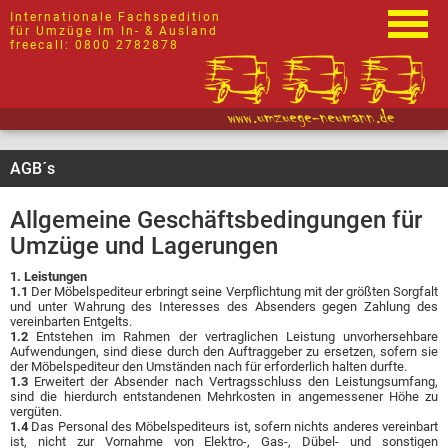
Internationale Fachspedition
für Umzüge im In- & Ausland
freecall: 0800 2782878
AGB´s
Allgemeine Geschäftsbedingungen für
Umzüge und Lagerungen
1. Leistungen
1.1
Der Möbelspediteur erbringt seine Verpflichtung mit der größten Sorgfalt
und unter Wahrung des Interesses des Absenders gegen Zahlung des
vereinbarten Entgelts.
1.2
Entstehen im Rahmen der vertraglichen Leistung unvorhersehbare
Aufwendungen, sind diese durch den Auftraggeber zu ersetzen, sofern sie
der Möbelspediteur den Umständen nach für erforderlich halten durfte.
1.3
Erweitert der Absender nach Vertragsschluss den Leistungsumfang,
sind die hierdurch entstandenen Mehrkosten in angemessener Höhe zu
vergüten.
1.4
Das Personal des Möbelspediteurs ist, sofern nichts anderes vereinbart
ist, nicht zur Vornahme von Elektro-, Gas-, Dübel- und sonstigen