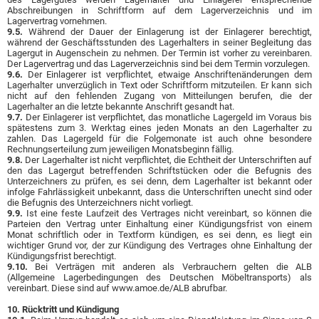
Abschreibungen in Schriftform auf dem Lagerverzeichnis und im
Lagervertrag vornehmen.
9.5.
Während der Dauer der Einlagerung ist der Einlagerer berechtigt,
während der Geschäftsstunden des Lagerhalters in seiner Begleitung das
Lagergut in Augenschein zu nehmen. Der Termin ist vorher zu vereinbaren.
Der Lagervertrag und das Lagerverzeichnis sind bei dem Termin vorzulegen.
9.6.
Der Einlagerer ist verpflichtet, etwaige Anschriftenänderungen dem
Lagerhalter unverzüglich in Text oder Schriftform mitzuteilen. Er kann sich
nicht auf den fehlenden Zugang von Mitteilungen berufen, die der
Lagerhalter an die letzte bekannte Anschrift gesandt hat.
9.7.
Der Einlagerer ist verpflichtet, das monatliche Lagergeld im Voraus bis
spätestens zum 3. Werktag eines jeden Monats an den Lagerhalter zu
zahlen. Das Lagergeld für die Folgemonate ist auch ohne besondere
Rechnungserteilung zum jeweiligen Monatsbeginn fällig.
9.8.
Der Lagerhalter ist nicht verpflichtet, die Echtheit der Unterschriften auf
den das Lagergut betreffenden Schriftstücken oder die Befugnis des
Unterzeichners zu prüfen, es sei denn, dem Lagerhalter ist bekannt oder
infolge Fahrlässigkeit unbekannt, dass die Unterschriften unecht sind oder
die Befugnis des Unterzeichners nicht vorliegt.
9.9.
Ist eine feste Laufzeit des Vertrages nicht vereinbart, so können die
Parteien den Vertrag unter Einhaltung einer Kündigungsfrist von einem
Monat schriftlich oder in Textform kündigen, es sei denn, es liegt ein
wichtiger Grund vor, der zur Kündigung des Vertrages ohne Einhaltung der
Kündigungsfrist berechtigt.
9.10.
Bei Verträgen mit anderen als Verbrauchern gelten die ALB
(Allgemeine Lagerbedingungen des Deutschen Möbeltransports) als
vereinbart. Diese sind auf www.amoe.de/ALB abrufbar.
10. Rücktritt und Kündigung