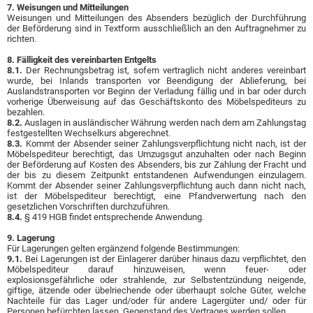
7. Weisungen und Mitteilungen
Weisungen und Mitteilungen des Absenders bezüglich der Durchführung
der Beförderung sind in Textform ausschließlich an den Auftragnehmer zu
richten.
8. Fälligkeit des vereinbarten Entgelts
8.1.
Der Rechnungsbetrag ist, sofern vertraglich nicht anderes vereinbart
wurde, bei Inlands transporten vor Beendigung der Ablieferung, bei
Auslandstransporten vor Beginn der Verladung fällig und in bar oder durch
vorherige Überweisung auf das Geschäftskonto des Möbelspediteurs zu
bezahlen.
8.2.
Auslagen in ausländischer Währung werden nach dem am Zahlungstag
festgestellten Wechselkurs abgerechnet.
8.3.
Kommt der Absender seiner Zahlungsverpflichtung nicht nach, ist der
Möbelspediteur berechtigt, das Umzugsgut anzuhalten oder nach Beginn
der Beförderung auf Kosten des Absenders, bis zur Zahlung der Fracht und
der bis zu diesem Zeitpunkt entstandenen Aufwendungen einzulagern.
Kommt der Absender seiner Zahlungsverpflichtung auch dann nicht nach,
ist der Möbelspediteur berechtigt, eine Pfandverwertung nach den
gesetzlichen Vorschriften durchzuführen.
8.4.
§ 419 HGB findet entsprechende Anwendung.
9. Lagerung
Für Lagerungen gelten ergänzend folgende Bestimmungen:
9.1.
Bei Lagerungen ist der Einlagerer darüber hinaus dazu verpflichtet, den
Möbelspediteur darauf hinzuweisen, wenn feuer- oder
explosionsgefährliche oder strahlende, zur Selbstentzündung neigende,
giftige, ätzende oder übelriechende oder überhaupt solche Güter, welche
Nachteile für das Lager und/oder für andere Lagergüter und/ oder für
Personen befürchten lassen, Gegenstand des Vertrages werden sollen.